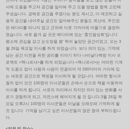
전하게 되었습니다. <공간 구하기> 공지글을 보고 많은 분들이 이
사에 도움을 주고자 공간을 알아봐 주고 도울 방법을 함께 고민해
주셨습니다. 공짜로 공간을 주겠다는 분도 계시고, 더 깨끗하고 실
용적 공간을 내어주실 공간도 알아봐주신 분들도 계신데, 주인장
은 배다리를 떠나지 않고 근처에 이웃 가까이에 머물기로 결정하
였습니다. 새로 옮겨 갈 곳은 배다리에 있는 ‘충인쌀상회’입니다.
평소에 관심을 갖고 눈도장을 꽝‘ 찍어 놓았던 공간이었고, 오는 3
월 26일 목요일 이사를 하게 되었습니다. 보다 의미 있는, 기억에
남는 공간 이전을 위한 궁리를 이야기 하다 나비날다책방 이사 프
로젝트 <책나르샤>를 하게 되었습니다.<책나르샤>는 어떠한 기계
적 도움도 없이 사람과 사람이 연결되어 약 280미터의 거리에 있
는 새로운 공간으로 책방을 이사하게 될 것입니다. 어떠한 형식과
절차 없이 모인 100명의 이사꾼들은 손에서 손으로 책을 이동하여
이사를 하게 됩니다. 서로의 자리에서 작지만 의미 있는 변화를 서
로가 경험하게 되고, 자연스레 헤어지게 될 것 입니다.3월 26일 목
요일 오후2시 100명의 이사꾼들은 이날을 오래오래 기억하게 될
것 입니다. 기억을 남기고 싶은 이사꾼들의 많은 참여 부탁드립니
다.
<일정 및 장소>