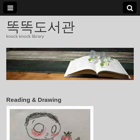
똑똑도서관
knock knock library
Reading & Drawing