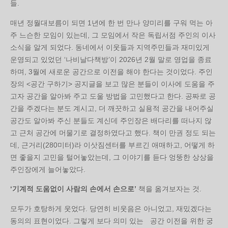
들.
매년 정월대보름이 되면 1년에 한 번 만나 양미리를 구워 먹는 아
주 느슨한 모임이 있는데, 그 모임에서 작은 독립서점 주인의 이사
소식을 알게 되었다. 동네에서 이웃들과 지역주민들과 재미있게
운영되고 있었던 ‘나비날다책방’이 2026년 2월 말로 영업을 종료
하며, 3월에 새로운 공간으로 이전을 해야 한다는 것이었다. 주인
장의 <공간 구하기> 공지글을 보고 많은 분들이 이사에 도움을 주
고자 공간을 알아봐 주고 도울 방법을 고민했다고 한다. 공짜로 공
간을 주겠다는 분도 계시고, 더 깨끗하고 실용적 공간을 내어주실
공간도 알아봐 주신 분들도 계신데 주인장은 배다리를 떠나지 않
고 근처 공간에 머물기로 결정하였다고 했다. 책이 만권 정도 되는
데, 근거리(280미터)라 이삿짐센터를 부르긴 애매하고, 어떻게 하
면 좋을지 고민을 털어놓았는데, 그 이야기를 듣다 엉뚱한 상상을
주인장에게 늘어놓았다.
‘기계적 도움없이 사람의 손에서 손으로’
책을 옮겨보자는 것.
모두가 호탕하게 웃었다. 당연히 비웃음은 아니었고, 재밌겠다는
동의의 표현이었다. 그렇게 보다 의미 있는ﾠ공간 이전을 위한 궁